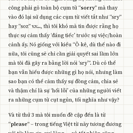
công phải gõ toàn bộ cụm từ “
sorry
” mà thay
vào đó lại sử dụng các cụm từ viết tắt như “sry”
hay “soz” v.v…, thì tôi khó mà tin được rằng họ
thực sự cảm thấy ‘đáng tiếc’ trước sự việc/hoàn
cảnh ấy. Nó giống với kiểu “Ô-kê, dù thế nào đi
nữa, tôi cũng sẽ chỉ cần giải quyết sai lầm lớn
mà tôi đã gây ra bằng lời nói ‘sry’”. Dù có thể
bạn vẫn hiểu được những gì họ nói, nhưng làm
sao bạn có thể cảm thấy sự đồng cảm, chia sẻ
và thậm chí là sự ‘hối lỗi’ của những người viết
ra những cụm từ cụt ngủn, tối nghĩa như vậy?
Và từ thứ 3 mà tôi muốn đề cập đến là từ
“
please
” – trong tiếng Việt từ này tương đương