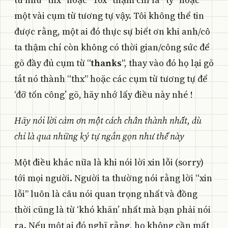
một vài cụm từ tương tự vậy. Tôi không thể tin
được rằng, một ai đó thực sự biết ơn khi anh/cô
ta thậm chí còn không có thời gian/công sức để
gõ đầy đủ cụm từ “
thanks
”, thay vào đó họ lại gõ
tắt nó thành “thx” hoặc các cụm từ tương tự để
‘đỡ tốn công’ gõ, hãy nhớ lấy điều này nhé !
Hãy nói lời cảm ơn một cách chân thành nhất, dù
chỉ là qua những ký tự ngắn gọn như thế này
Một điều khác nữa là khi nói lời xin lỗi (sorry)
tới mọi người. Người ta thường nói rằng lời “xin
lỗi” luôn là câu nói quan trọng nhất và đồng
thời cũng là từ ‘khó khăn’ nhất mà bạn phải nói
ra. Nếu một ai đó nghĩ rằng, họ không cần mất