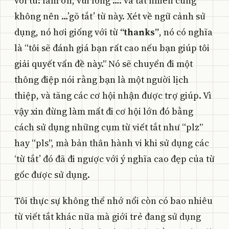
với từ: làm ơn, vui lòng …. và tất nhiên cũng
không nên …’gõ tắt’ từ này. Xét về ngữ cảnh sử
dụng, nó hơi giống với từ
“thanks”
, nó có nghĩa
là “tôi sẽ đánh giá bạn rất cao nếu bạn giúp tôi
giải quyết vấn đề này.” Nó sẽ chuyển đi một
thông điệp nói rằng bạn là một người lịch
thiệp, và tăng các cơ hội nhận được trợ giúp. Vì
vậy xin đừng làm mất đi cơ hội lớn đó bằng
cách sử dụng những cụm từ viết tắt như “plz”
hay “pls”, mà bản thân hành vi khi sử dụng các
‘từ tắt’ đó đã đi ngược với ý nghĩa cao đẹp của từ
gốc được sử dụng.
Tôi thực sự không thể nhớ nổi còn có bao nhiêu
từ viết tắt khác nữa mà giới trẻ đang sử dụng