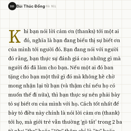
·
Bùi Thúc Đồng
BĐ
Hà Nội
K
hi bạn nói lời cảm ơn (thanks) tới một ai
đó, nghĩa là bạn đang biểu thị sự biết ơn
của mình tới người đó. Bạn đang nói với người
đó rằng, bạn thực sự đánh giá cao những gì mà
người đó đã làm cho bạn. Nếu một ai đó ban
tặng cho bạn một thứ gì đó mà không hề chờ
mong nhận lại từ bạn (và thậm chí nếu họ có
muốn thế đi nữa), thì bạn thực sự nên phải bày
tỏ sự biết ơn của mình với họ. Cách tốt nhất để
bày tỏ điều này chính là nói lời cảm ơn (thank)
tới họ, mà giới trẻ vẫn thường ‘gõ tắt’ trong 2 ba
từ như “thx” hoặc “10x” thậm chí là “ty” hoặc