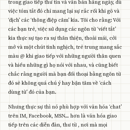
trong giao tiếp thư tín và văn bản hằng ngày, dù
việc tóm tắt đó chỉ mang lại sự rắc rối khi gõ và
‘dịch’ các ‘thông điệp câm’ kia. Tôi cho rằng: Với
các bạn trẻ, việc sử dụng các ngôn từ ‘viết tắt’
kia thực sự tạo ra sự thân thiện, thoải mái, cởi
mở và một chút tinh nghịch, trẻ trung mang sắc
màu @ khi giao tiếp với những người thân quen
và hiểu những gì họ nói với nhau, và cũng biết
chắc rằng người mà bạn đối thoại bằng ngôn từ
đó sẽ không quá chú ý hay bận tâm về ‘cách
dùng từ’ đó của bạn.
Nhưng thực sự thì nó phù hợp với văn hóa ‘chat’
trên IM, Facebook, MSN… hơn là văn hóa giao
tiếp trên các diễn đàn, thư từ , nơi mà mọi