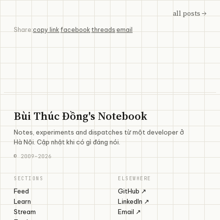
all posts →
Share:
copy link
·
facebook
·
threads
·
email
Bùi Thúc Đồng's Notebook
Notes, experiments and dispatches từ một developer ở
Hà Nội. Cập nhật khi có gì đáng nói.
©
2009
–
2026
SECTIONS
ELSEWHERE
Feed
GitHub ↗
Learn
LinkedIn ↗
Stream
Email ↗