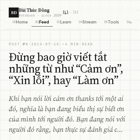
Skip to content
Bùi Thúc Đồng
BĐ
[
L
]
[
D
]
·
Notebook · since 2009
Home
Feed
Learn
Stream
Tools
Abo
00
01
03
04
05
06
POST №8
·
2014-07-15
·
~4 MIN READ
Đừng bao giờ viết tắt
những từ như “Cảm ơn”,
“Xin lỗi”, hay “Làm ơn”
Khi bạn nói lời cảm ơn thanks tới một ai
đó, nghĩa là bạn đang biểu thị sự biết ơn
của mình tới người đó. Bạn đang nói với
người đó rằng, bạn thực sự đánh giá c...