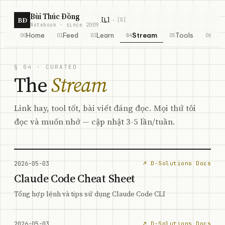
Skip to content
Bùi Thúc Đồng
BĐ
[
L
]
[
D
]
·
Notebook · since 2009
Home
Feed
Learn
Stream
Tools
Abo
00
01
03
04
05
06
§ 04 · CURATED
The
Stream
Link hay, tool tốt, bài viết đáng đọc. Mọi thứ tôi
đọc và muốn nhớ — cập nhật 3-5 lần/tuần.
2026-05-03
↗ D-Solutions Docs
Claude Code Cheat Sheet
Tổng hợp lệnh và tips sử dụng Claude Code CLI
2026-05-03
↗ D-Solutions Docs