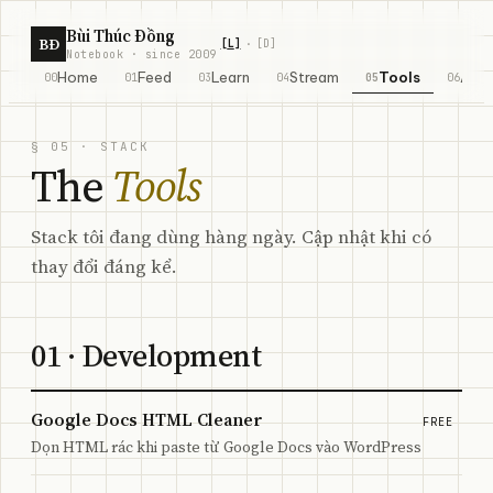
Skip to content
Bùi Thúc Đồng
BĐ
[
L
]
[
D
]
·
Notebook · since 2009
Home
Feed
Learn
Stream
Tools
Abo
00
01
03
04
05
06
§ 05 · STACK
The
Tools
Stack tôi đang dùng hàng ngày. Cập nhật khi có
thay đổi đáng kể.
01
· Development
Google Docs HTML Cleaner
FREE
Dọn HTML rác khi paste từ Google Docs vào WordPress