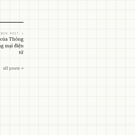
EWER POST →
 của Thông
ng mại điện
tử
all posts →