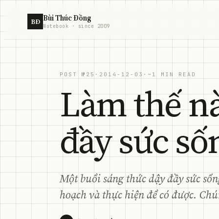
Skip to content
Bùi Thúc Đồng
BĐ
Notebook · since 2009
POST №25
·
2014-12-03
·
~1 MIN READ
Làm thế nà
đầy sức số
Một buổi sáng thức dậy đầy sức sốn
hoạch và thực hiện để có được. Chún