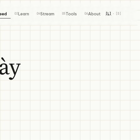
eed
Learn
Stream
Tools
About
03
04
05
06
[
L
]
[
D
]
·
ày