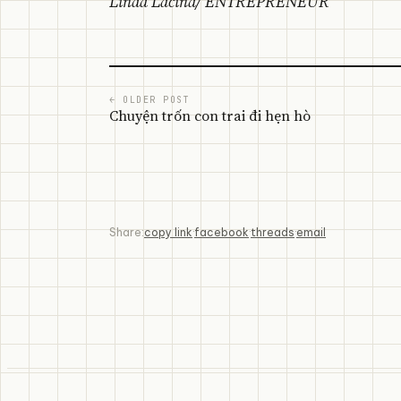
Linda Lacina/ ENTREPRENEUR
← OLDER POST
Chuyện trốn con trai đi hẹn hò
Share:
copy link
·
facebook
·
threads
·
email