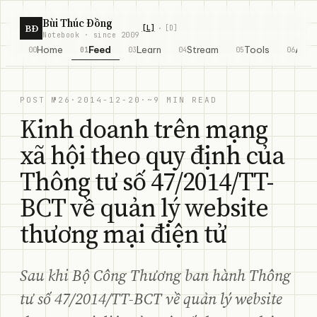
Skip to content
Bùi Thúc Đồng
BĐ
[
L
]
[
D
]
·
Notebook · since 2009
Home
Feed
Learn
Stream
Tools
Abo
00
01
03
04
05
06
POST №26
·
2014-12-20
·
~9 MIN READ
Kinh doanh trên mạng
xã hội theo quy định của
Thông tư số 47/2014/TT-
BCT về quản lý website
thương mại điện tử
Sau khi Bộ Công Thương ban hành Thông
tư số 47/2014/TT-BCT về quản lý website