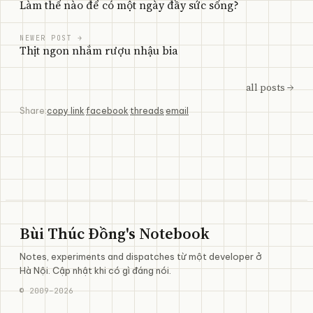
Làm thế nào để có một ngày đầy sức sống?
NEWER POST →
Thịt ngon nhắm rượu nhậu bia
all posts →
Share:
copy link
·
facebook
·
threads
·
email
Bùi Thúc Đồng's Notebook
Notes, experiments and dispatches từ một developer ở
Hà Nội. Cập nhật khi có gì đáng nói.
©
2009
–
2026