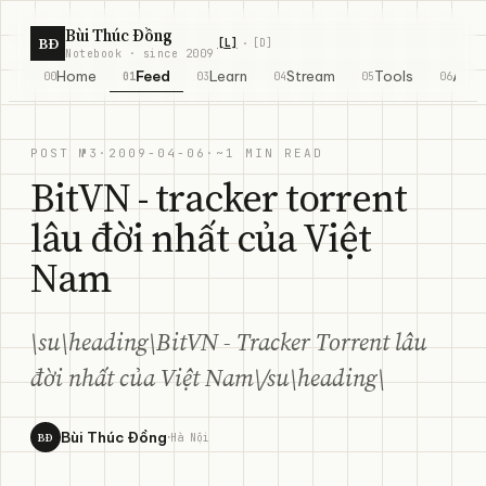
Skip to content
Bùi Thúc Đồng
BĐ
[
L
]
[
D
]
·
Notebook · since 2009
Home
Feed
Learn
Stream
Tools
Abo
00
01
03
04
05
06
POST №3
·
2009-04-06
·
~1 MIN READ
BitVN - tracker torrent
lâu đời nhất của Việt
Nam
\su\heading\BitVN - Tracker Torrent lâu
đời nhất của Việt Nam\/su\heading\
·
Bùi Thúc Đồng
BĐ
Hà Nội