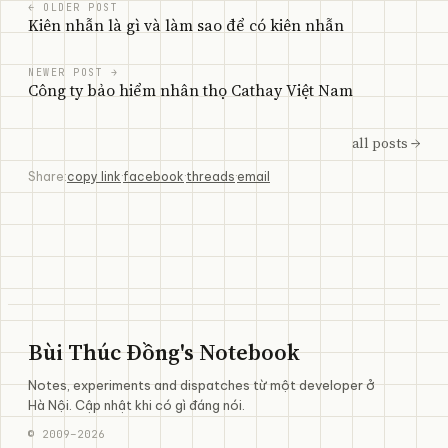
← OLDER POST
Kiên nhẫn là gì và làm sao để có kiên nhẫn
NEWER POST →
Công ty bảo hiểm nhân thọ Cathay Việt Nam
all posts →
Share:
copy link
·
facebook
·
threads
·
email
Bùi Thúc Đồng's Notebook
Notes, experiments and dispatches từ một developer ở
Hà Nội. Cập nhật khi có gì đáng nói.
©
2009
–
2026