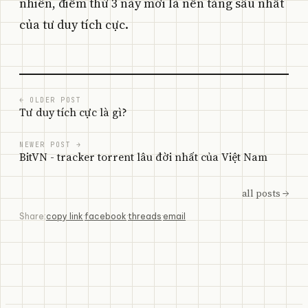
nhiên, điểm thứ 3 này mới là nền tảng sâu nhất
của tư duy tích cực.
← OLDER POST
Tư duy tích cực là gì?
NEWER POST →
BitVN - tracker torrent lâu đời nhất của Việt Nam
all posts →
Share:
copy link
·
facebook
·
threads
·
email