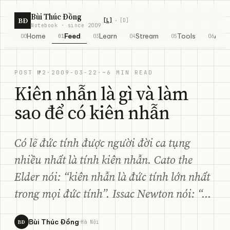
Skip to content
Bùi Thúc Đồng
BĐ
[
L
]
[
D
]
·
Notebook · since 2009
Home
Feed
Learn
Stream
Tools
Abo
00
01
03
04
05
06
POST №2
·
2009-03-22
·
~6 MIN READ
Kiên nhẫn là gì và làm
sao để có kiên nhẫn
Có lẽ đức tính được người đời ca tụng
nhiều nhất là tính kiên nhẫn. Cato the
Elder nói: “kiên nhẫn là đức tính lớn nhất
trong mọi đức tính”. Issac Newton nói: “...
·
Bùi Thúc Đồng
BĐ
Hà Nội